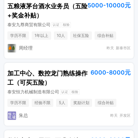
5000-10000元
五粮液茅台酒水业务员（五险
+奖金补贴）
泰安九尊商贸有限公司
认证
核验
学历不限
1年以上
10人
社保五险
综合补贴
年终奖金
销售奖金
法定节假日
周经理
昨天
新泰市区
6000-8000元
加工中心、数控龙门熟练操作
工（可买五险）
泰安恒力机械制造有限公司
认证
核验
学历不限
经验不限
5人
奖励计划
综合补贴
社保五险
朱总
昨天
开发区