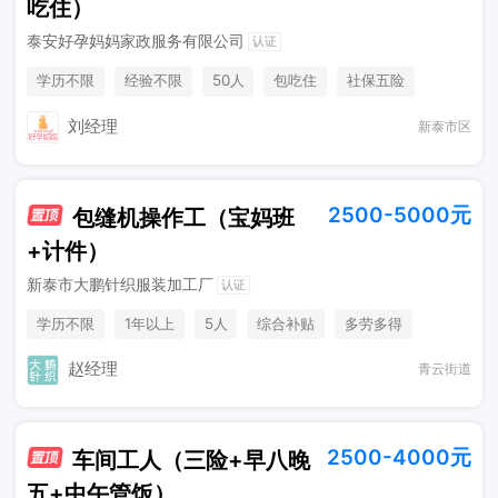
吃住）
泰安好孕妈妈家政服务有限公司
认证
学历不限
经验不限
50人
包吃住
社保五险
节日福利
法定节假日
刘经理
新泰市区
2500-5000元
包缝机操作工（宝妈班
+计件）
新泰市大鹏针织服装加工厂
认证
学历不限
1年以上
5人
综合补贴
多劳多得
赵经理
青云街道
2500-4000元
车间工人（三险+早八晚
五+中午管饭）