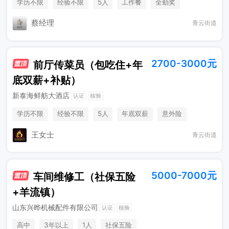
学历不限
经验不限
5人
工作餐
全勤奖
节日福利
团建
蔡经理
青云街道
2700-3000元
前厅传菜员（包吃住+年
底双薪+补贴）
新泰海鲜舫大酒店
认证
核验
学历不限
经验不限
5人
年底双薪
意外险
学历补贴
包吃住
王女士
青云街道
5000-7000元
车间维修工（社保五险
+羊流镇）
山东兴晔机械配件有限公司
认证
核验
高中
3年以上
1人
社保五险