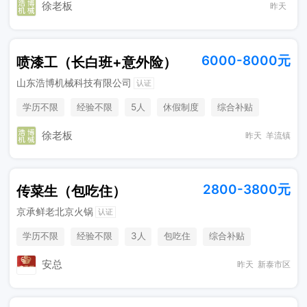
徐老板
昨天
6000-8000元
喷漆工（长白班+意外险）
山东浩博机械科技有限公司
认证
学历不限
经验不限
5人
休假制度
综合补贴
徐老板
昨天
羊流镇
2800-3800元
传菜生（包吃住）
京承鲜老北京火锅
认证
学历不限
经验不限
3人
包吃住
综合补贴
销售奖金
奖励计划
安总
昨天
新泰市区