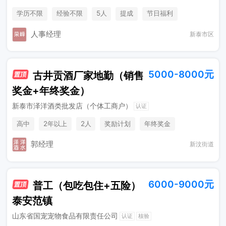
学历不限
经验不限
5人
提成
节日福利
人事经理
新泰市区
5000-8000元
古井贡酒厂家地勤（销售
奖金+年终奖金）
新泰市泽洋酒类批发店（个体工商户）
认证
高中
2年以上
2人
奖励计划
年终奖金
综合补贴
销售奖金
郭经理
新汶街道
6000-9000元
普工（包吃包住+五险）
泰安范镇
山东省国宠宠物食品有限责任公司
认证
核验